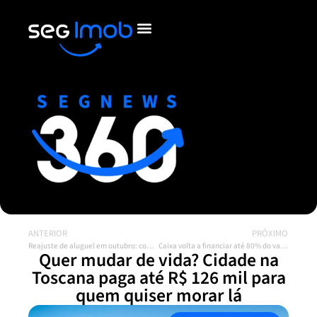
ANTERIOR
PRÓXIMO
Reajuste de aluguel em outubro: contratos podem subir 2,82% pelo IGP-M
Caixa volta a financiar até 80% do valor do imóvel
Quer mudar de vida? Cidade na
Toscana paga até R$ 126 mil para
quem quiser morar lá