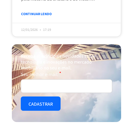
Frankenstein. Uma parte importante
CONTINUAR LENDO
12/01/2026
17:19
Receba as principais novidades sobre
tecnologia e inovações no mercado
imobiliário no seu e-mail.
*
Seu melhor e-mail: