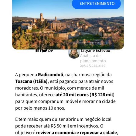
ENTRETENIMENTO
Compartilhar:
Tatyane Estevão
Analista de
planejamento
20/10/2025
15:59
A pequena
Radicondoli
, na charmosa região da
Toscana (Itália)
, está pagando para atrair novos
moradores. O município, com menos de mil
habitantes, oferece
até 20 mil euros (R$ 126 mil
)
para quem comprar um imóvel e morar na cidade
por pelo menos 10 anos.
E tem mais: quem quiser abrir um negócio local
pode receber até R$ 50 mil em incentivos. O
objetivo é
reviver a economia e repovoar a cidade
,