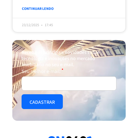
CONTINUAR LENDO
23/12/2025
17:45
Receba as principais novidades sobre
tecnologia e inovações no mercado
imobiliário no seu e-mail.
*
Seu melhor e-mail: