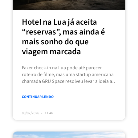
Hotel na Lua já aceita
“reservas”, mas ainda é
mais sonho do que
viagem marcada
Fazer check-in na Lua pode até parecer
roteiro de filme, mas uma startup americana
chamada GRU Space resolveu levar a ideia a
sério e abriu
CONTINUAR LENDO
09/02/2026
11:46