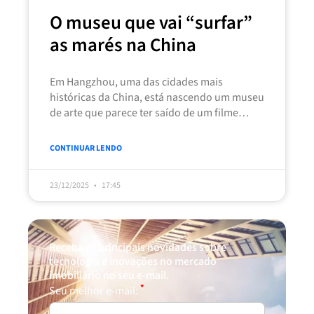
O museu que vai “surfar”
as marés na China
Em Hangzhou, uma das cidades mais
históricas da China, está nascendo um museu
de arte que parece ter saído de um filme
futurista. O Museu
CONTINUAR LENDO
23/12/2025
17:45
Receba as principais novidades sobre
tecnologia e inovações no mercado
imobiliário no seu e-mail.
*
Seu melhor e-mail: