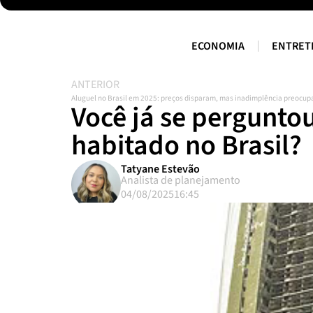
ECONOMIA
ENTRET
ANTERIOR
Aluguel no Brasil em 2025: preços disparam, mas inadimplência preocup
Você já se perguntou
habitado no Brasil?
Tatyane Estevão
Analista de planejamento
04/08/2025
16:45