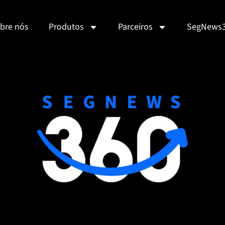
bre nós
Produtos
Parceiros
SegNews