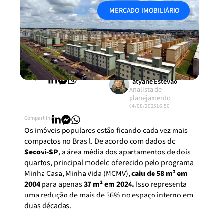
MERCADO IMOBILIÁRIO
Compartilhar:
Tatyane Estevão
Analista de
planejamento
04/08/2025
16:50
Compartilhar:
Os imóveis populares estão ficando cada vez mais
compactos no Brasil. De acordo com dados do
Secovi-SP
, a área média dos apartamentos de dois
quartos, principal modelo oferecido pelo programa
Minha Casa, Minha Vida (MCMV),
caiu de 58 m² em
2004
para apenas
37 m² em 2024.
Isso representa
uma redução de mais de 36% no espaço interno em
duas décadas.