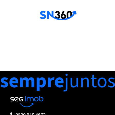
sempre
junto
0800 940 4662