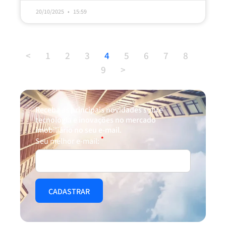
20/10/2025
15:59
<
1
2
3
4
5
6
7
8
9
>
Receba as principais novidades sobre
tecnologia e inovações no mercado
imobiliário no seu e-mail.
*
Seu melhor e-mail: