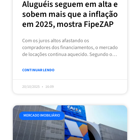
Aluguéis seguem em alta e
sobem mais que a inflação
em 2025, mostra FipeZAP
Com os juros altos afastando os
compradores dos financiamentos, o mercado
de locações continua aquecido. Segundo o
Índice FipeZAP, os aluguéis residenciais
subiram 0,55% em
CONTINUAR LENDO
20/10/2025
16:09
MERCADO IMOBILIÁRIO